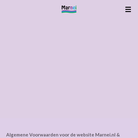
Ga
direct
naar
de
hoofdinhoud
Algemene Voorwaarden voor de website Marnei.nl &