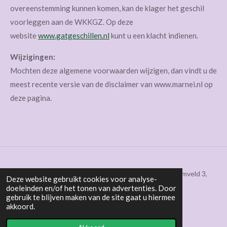
overeenstemming kunnen komen, kan de klager het geschil
voorleggen aan de WKKGZ. Op deze
website
www.gatgeschillen.nl
kunt u een klacht indienen.
Wijzigingen:
Mochten deze algemene voorwaarden wijzigen, dan vindt u de
meest recente versie van de disclaimer van www.marnei.nl op
deze pagina.
E-mail:
marnei@marnei.nl
|
06 - 58761023
| Zonnebloemveld 3,
Deze website gebruikt cookies voor analyse-
6641 TA Beuningen
doeleinden en/of het tonen van advertenties. Door
gebruik te blijven maken van de site gaat u hiermee
akkoord.
Algemene voorwaarden Marnei