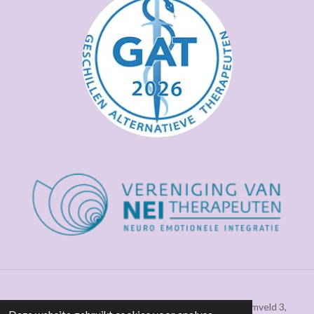
E-mail:
marnei@marnei.nl
|
06 - 58761023
| Zonnebloemveld 3,